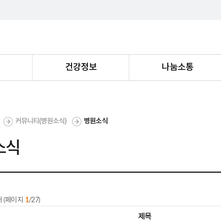
내
건강정보
나눔소통
커뮤니티(병원소식)
병원소식
소식
개 (페이지
1
/27)
제목