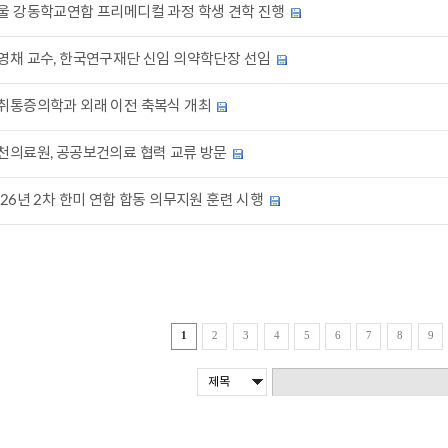
울 강동학교연합 프리메디컬 과정 학생 견학 진행
영채 교수, 한국연구재단 신임 의약학단장 선임
취통증의학과 외래 이전 축복식 개최
천의료원, 공공보건의료 협력 교류 방문
026년 2차 한미 연합 합동 의무지원 훈련 시행
1
2
3
4
5
6
7
8
9