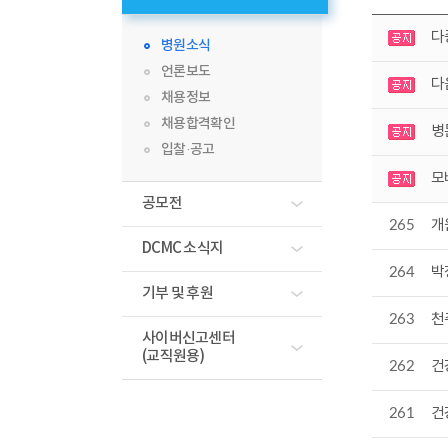
다
병원소식
언론보도
다
채용정보
채용합격확인
병
입찰·공고
모
공모전
265
개
DCMC 소식지
264
박
기부 및 후원
263
천
사이버신고센터
(교직원용)
262
건
261
건