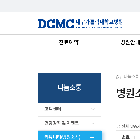
진료예약
병원안
나눔소통
나눔소통
병원
고객센터
건강강좌 및 이벤트
전체
265
커뮤니티(병원소식)
번호