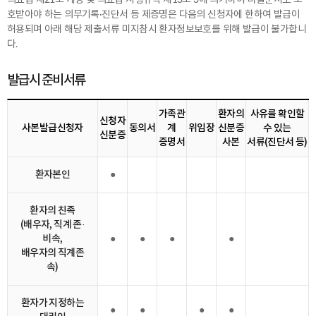
의료법 제21조 개정 및 의료법 시행규칙 제13조 3에 의거하여 비밀문서로 보
호받아야 하는 의무기록·진단서 등 제증명은 다음의 신청자에 한하여 발급이
허용되며 아래 해당 제출서류 미지참시 환자정보보호를 위해 발급이 불가합니
다.
발급시 준비서류
가족관
환자의
사유를 확인할
신청자
사본발급신청자
동의서
계
위임장
신분증
수 있는
신분증
증명서
사본
서류(진단서 등)
환자본인
●
환자의 친족
(배우자, 직계 존·
비속,
●
●
●
●
배우자의 직계존
속)
환자가 지정하는
●
●
●
●