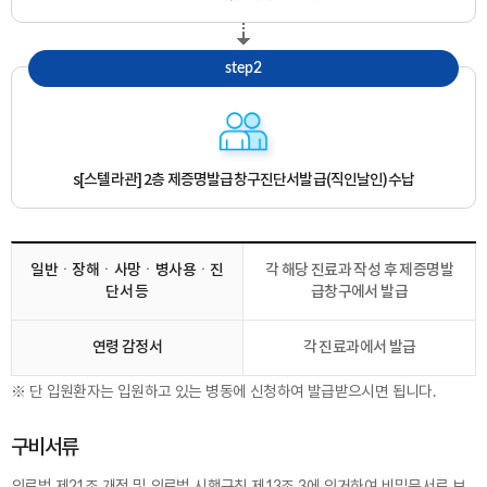
step2
s[스텔라관] 2층 제증명발급창구
진단서발급(직인날인)수납
일반ㆍ장해ㆍ사망ㆍ병사용ㆍ진
각 해당 진료과 작성 후 제증명발
단서 등
급창구에서 발급
연령 감정서
각 진료과에서 발급
※ 단 입원환자는 입원하고 있는 병동에 신청하여 발급받으시면 됩니다.
구비서류