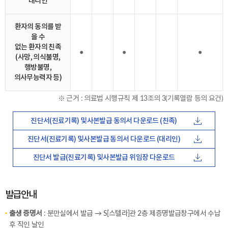
대리인
환자의 동의를 받
을 수
없는 환자의 친족
●
●
●
(사망, 의식불명,
행방불명,
의사무능력자 등)
※ 근거 : 의료법 시행규칙 제 13조의 3(기록열람 등의 요건)
진단서(진료기록) 및
사본발급 동의서 다운로드 (친족)
진단서(진료기록) 및
사본발급 동의서 다운로드 (대리인)
진단서 발급(진료기록) 및
사본발급 위임장 다운로드
발급안내
출생 증명서
: 분만실에서 발급 → S[스텔라]관 2층 제증명발급창구에서 수납
후 직인 날인