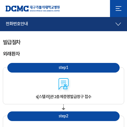
전화번호안내
발급절차
외래환자
step1
s[스텔라]관 2층
제증명발급창구 접수
step2