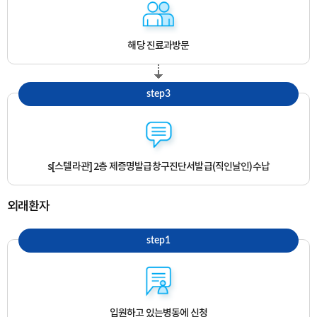
해당 진료과
방문
step3
s[스텔라관] 2층 제증명발급창구
진단서발급(직인날인)수납
외래환자
step1
입원하고 있는
병동에 신청