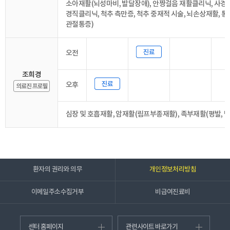
소아재활(뇌성마비, 발달장애), 안짱걸음 재활클리닉, 사경
경직클리닉, 척추 측만증, 척추 중재적 시술, 뇌손상재활, 통
관절통증)
오전
조희경
오후
심장 및 호흡재활, 암재활(림프부종재활), 족부재활(평발, 당
환자의 권리와 의무
개인정보처리방침
이메일주소수집거부
비급여진료비
센터 홈페이지
관련사이트 바로가기