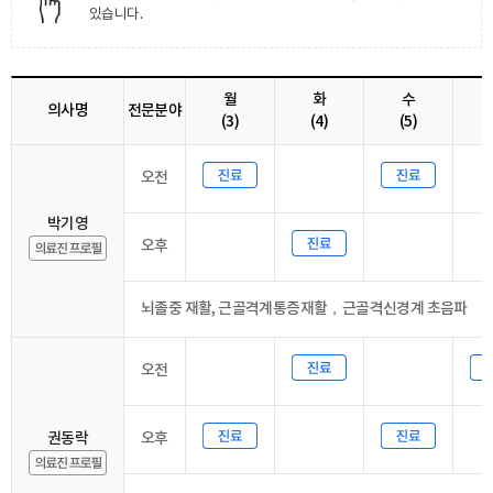
있습니다.
월
화
수
의사명
전문분야
(3)
(4)
(5)
오전
박기영
오후
뇌졸중 재활, 근골격계통증재활，근골격신경계 초음파
오전
권동락
오후