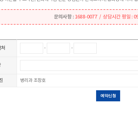
문의사항 :
1688-0077 / 상담시간 평일 : 09:
-
-
락처
상
진
병리과 조창호