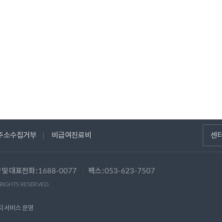
주소수집거부
비급여진료비
센
 및 대표전화 :
팩스 :
1688-0077
053-623-7507
 RIGHTS RESERVED.
지 서비스 운영