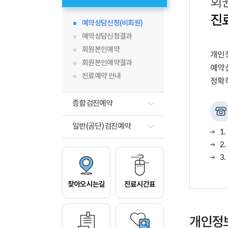
회
진
예약상담신청(비회원)
예약상담신청결과
회원본인예약
개인
회원본인예약결과
예약
진료예약 안내
정확
종합검진예약
일반(공단)검진예약
1.
2.
3.
찾아오시는길
진료시간표
개인정보