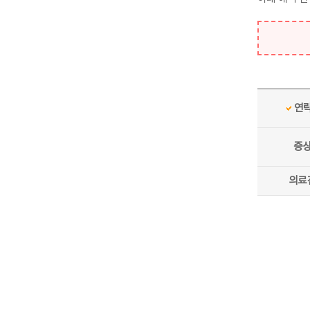
연
증
의료