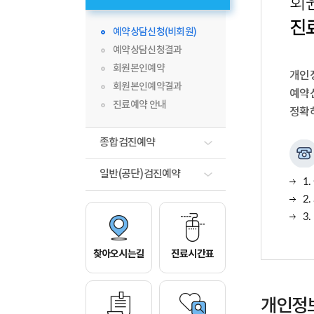
회
진
예약상담신청(비회원)
예약상담신청결과
회원본인예약
개인
회원본인예약결과
예약
진료예약 안내
정확
종합검진예약
일반(공단)검진예약
1.
2.
3.
찾아오시는길
진료시간표
개인정보