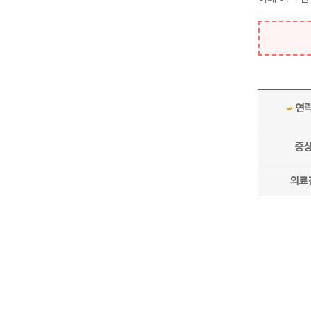
연
증
의료