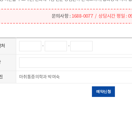
문의사항 :
1688-0077 / 상담시간 평일 : 09:
-
-
락처
상
진
마취통증의학과 박여숙