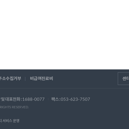
주소수집거부
비급여진료비
센
 및 대표전화 :
팩스 :
1688-0077
053-623-7507
 RIGHTS RESERVED.
지 서비스 운영