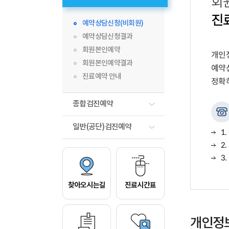
회
진
예약상담신청(비회원)
예약상담신청결과
회원본인예약
개인
회원본인예약결과
예약
진료예약 안내
정확
종합검진예약
일반(공단)검진예약
1.
2.
3.
찾아오시는길
진료시간표
개인정보