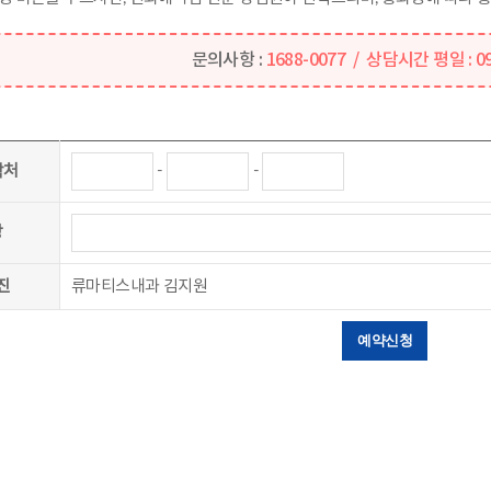
문의사항 :
1688-0077 / 상담시간 평일 : 09:
-
-
락처
상
진
류마티스내과 김지원