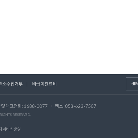
주소수집거부
비급여진료비
센
 및 대표전화 :
팩스 :
1688-0077
053-623-7507
 RIGHTS RESERVED.
지 서비스 운영