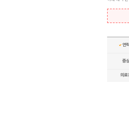
연
증
의료