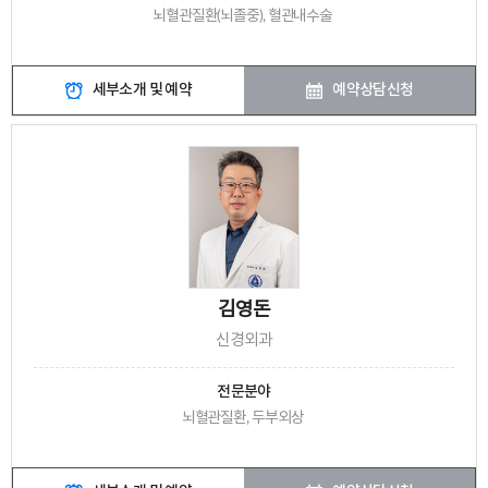
뇌혈관질환(뇌졸중), 혈관내수술
세부소개 및 예약
예약상담신청
김영돈
신경외과
전문분야
뇌혈관질환, 두부외상