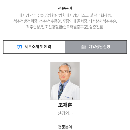
전문분야
내시경 척추수술(양방향,단방향내시경), 디스크 및 척추협착증,
척추전방전위증, 척추/척수종양, 후종인대 골화증, 최소상처척추수술,
척추손상, 말초신경질환(손목터널증후군), 심층진찰
세부소개 및 예약
예약상담신청
조재훈
신경외과
전문분야