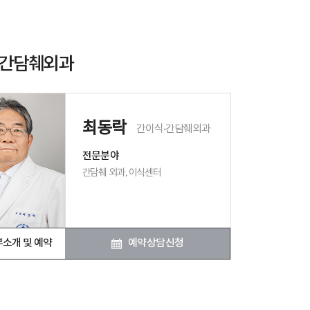
·간담췌외과
최동락
간이식·간담췌외과
전문분야
간담췌 외과, 이식센터
소개 및 예약
예약상담신청