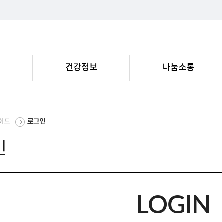
내
건강정보
나눔소통
이드
로그인
인
LOGIN