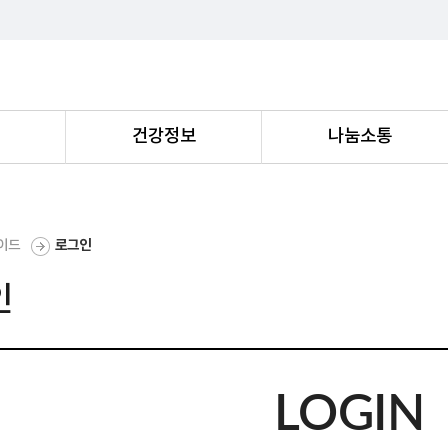
내
건강정보
나눔소통
이드
로그인
인
LOGIN