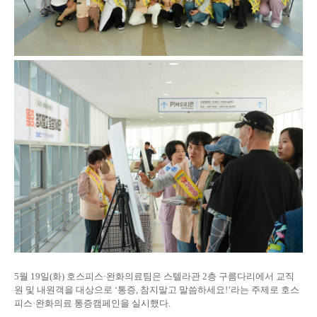
5
월
19
일
(
화
)
호스피스
·
완화의료팀은 스텔라관
2
층 구름다리에서 교직
원 및 내원객을 대상으로
‘
통증
,
참지말고 말씀하세요
!’
라는 주제로 호스
피스
·
완화의료 통증캠페인을 실시했다
.