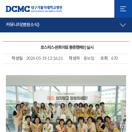
커뮤니티(병원소식)
호스피스·완화의료 통증캠페인 실시
작성일
2026-05-19 12:16:21
작성자
홍보팀
조회
670