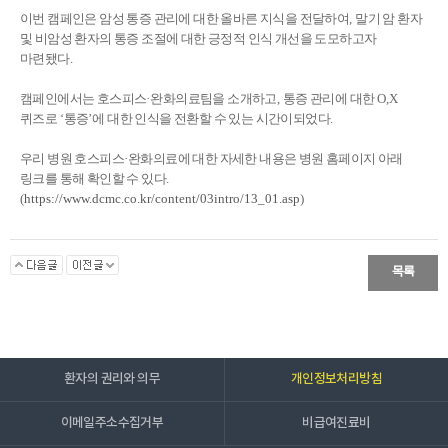
이번 캠페인은 암성 통증 관리에 대한 올바른 지식을 전달하여
,
말기 암 환자
및 비암성 환자의 통증 조절에 대한 긍정적 인식 개선을 도모하고자
마련됐다
.
캠페인에서는 호스피스
·
완화의료팀을 소개하고
,
통증 관리에 대한
O,X
퀴즈로
‘
통증
’
에 대한 인식을 전환할 수 있는 시간이되었다
.
우리 병원 호스피스
·
완화의료에 대한 자세한 내용은 병원 홈페이지 아래
링크를 통해 확인할 수 있다
.
(
https://www.dcmc.co.kr/content/03intro/13_01.asp
)
목록
환자의 권리와 의무
개인정보처리방침
이메일주소수집거부
비급여진료비