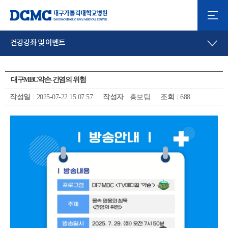
건강강좌 및 이벤트
대구MBC약손-간염의 위험
작성일
2025-07-22 15:07:57
작성자
홍보팀
조회
688