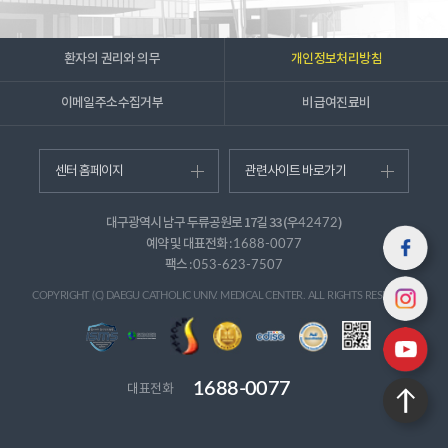
환자의 권리와 의무
개인정보처리방침
이메일주소수집거부
비급여진료비
천주교 대구대교구 부교구장
건강보험심사평가원 제5차 환
센터 홈페이지
관련사이트 바로가기
본원 방문
자경험평가‘1등급’...
2026-08-04
대구광역시 남구 두류공원로 17길 33 (우
2026-07-30
)
42472
예약 및 대표전화 :
1688-0077
팩스 :
053-623-7507
COPYRIGHT (C) DAEGU CATHOLIC UNIV. MEDICAL CENTER. ALL RIGHTS RESERVED.
1688-0077
대표전화