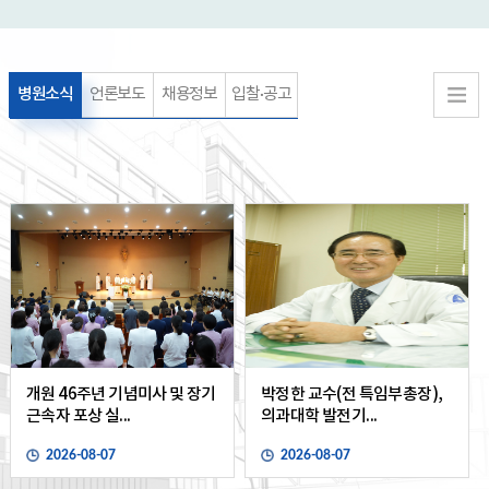
병원소식
언론보도
채용정보
입찰·공고
개원 46주년 기념미사 및 장기
박정한 교수(전 특임부총장),
근속자 포상 실...
의과대학 발전기...
2026-08-07
2026-08-07