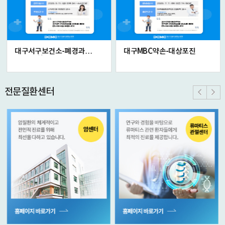
대구서구보건소-폐경과
대구MBC약손-대상포진
호르몬 치료, ...
전문질환센터