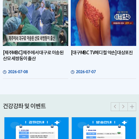
[제주MBC] 제주에서 대구로 이송된
[대구MBC TV메디컬 약손] 대상포진
산모 세쌍둥이 출산
2026-07-08
2026-07-07
건강강좌 및 이벤트