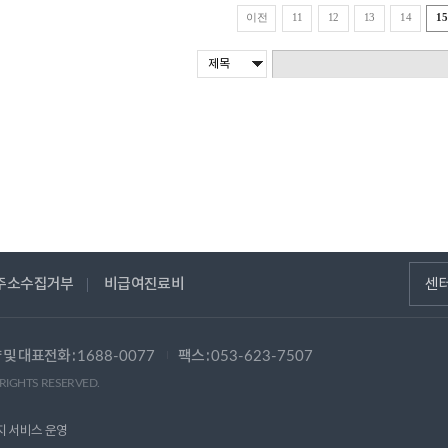
이전
11
12
13
14
15
주소수집거부
비급여진료비
센
 및 대표전화 :
팩스 :
1688-0077
053-623-7507
 RIGHTS RESERVED.
지 서비스 운영