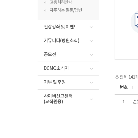
고충처리안내
자주하는 질문/답변
건강강좌 및 이벤트
커뮤니티(병원소식)
공모전
DCMC 소식지
전체
141
기부 및 후원
번호
사이버신고센터
(교직원용)
1
순