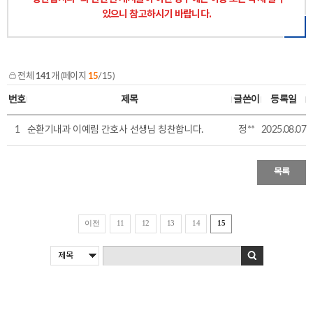
있으니 참고하시기 바랍니다.
전체
141
개 (페이지
15
/15)
번호
제목
글쓴이
등록일
1
순환기내과 이예림 간호사 선생님 칭찬합니다.
정**
2025.08.07
목록
이전
11
12
13
14
15