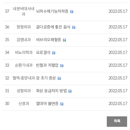
내분비대사내
37
뇌하수체기능저하증
2022.05.17
과
36
정형외과
골다공증에 좋은 음식
2022.05.17
35
감염내과
비브리오패혈증
2022.05.17
34
비뇨의학과
요로결석
2022.05.17
33
순환기내과
빈혈과 저혈압
2022.05.17
32
혈액·종양내과
암 초기 증상
2022.05.17
31
성형외과
화상 응급처치 방법
2022.05.17
30
신경과
열대야 불면증
2022.05.17
목록