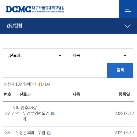
건강칼럼
전체
139
개 (페이지
11
/14)
번호
진료과
제목
등록일
이비인후과(갑
39
상선 · 두경부외
편도염
2022.05.17
과)
38
위장관외과
위암
2022.05.17