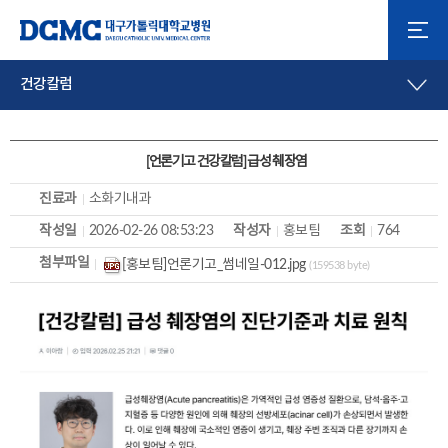
건강칼럼
[언론기고 건강칼럼] 급성 췌장염
진료과
소화기내과
작성일
2026-02-26 08:53:23
작성자
홍보팀
조회
764
첨부파일
[홍보팀]언론기고_썸네일-012.jpg
(159538 byte)