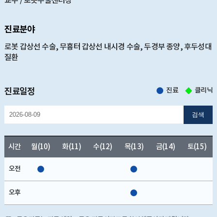
교수 / 로봇수술센터장
진료분야
로봇 갑상선 수술, 무흉터 갑상선 내시경 수술, 두경부 종양, 후두성대
질환
진료일정
진료
클리닉
검색
시간
월(10)
화(11)
수(12)
목(13)
금(14)
토(15)
오전
오후