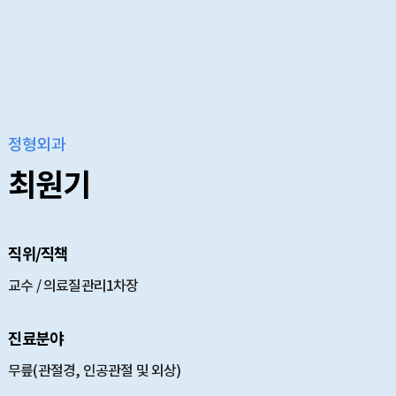
정형외과
최원기
직위/직책
교수 / 의료질관리1차장
진료분야
무릎(관절경, 인공관절 및 외상)